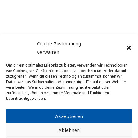
Cookie-Zustimmung
LANDESRADSPORTVERBAND
verwalten
TIROL
Um dir ein optimales Erlebnis zu bieten, verwenden wir Technologien
Stadionstraße 1, A-6020 Innsbruck
wie Cookies, um Geräteinformationen zu speichern und/oder darauf
zuzugreifen. Wenn du diesen Technologien zustimmst, können wir
Daten wie das Surfverhalten oder eindeutige IDs auf dieser Website
office@lrv-tirol.at
verarbeiten. Wenn du deine Zustimmung nicht erteilst oder
zurückziehst, können bestimmte Merkmale und Funktionen
+43 512 582 265
beeinträchtigt werden.
Infos
Akzeptieren
Datenschutz
Ablehnen