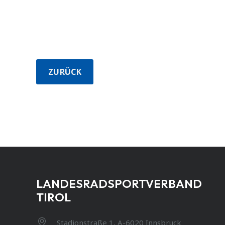
ZURÜCK
LANDESRADSPORTVERBAND
TIROL
Stadionstraße 1, A-6020 Innsbruck