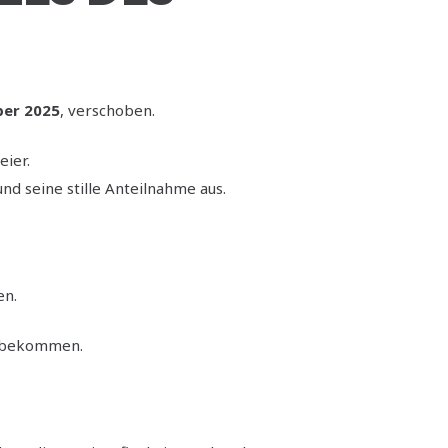
ber 2025
, verschoben.
eier.
d seine stille Anteilnahme aus.
en.
t bekommen.