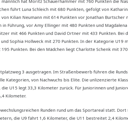
3 männlich hat Moritz Schauerhammer mit 760 Punkten die Nas
n führt Luna Schleich mit 680 Punkten, gefolgt von Katharina
 von Kilian Neumann mit 614 Punkten vor Jonathan Burtscher m
n in Führung, vor Amy Ellinger mit 480 Punkten und Magdalena 
itzer mit 466 Punkten und David Ortner mit 433 Punkten. Bei 
 und Sophia Hollweck mit 270 Punkten. In der Kategorie U19 m
195 Punkten. Bei den Mädchen liegt Charlotte Schenk mit 370 P
portplatzweg 3 ausgetragen. Im Straßenbewerb führen die Run
e Kategorien, von Nachwuchs bis Elite. Die unlizenzierte Kla
 die U15 legt 33,3 Kilometer zurück. Für Juniorinnen und Junior
,4 Kilometer.
bwechslungsreichen Runden rund um das Sportareal statt. Dort 
etern, die U9 fährt 1,6 Kilometer, die U11 bestreitet 2,4 Kilom