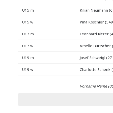
U15 m
Kilian Neumann (6
U15 w
Pina Koschier (549
U17 m
Leonhard Ritzer (
U17 w
Amelie Burtscher 
U19 m
Josef Schweigl (27
U19 w
Charlotte Schenk 
Vorname Name (00