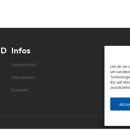
ND
Infos
Datenschutz
Um dir ein 
um Gerätein
Impressum
Technologie
IDs auf die
zurückziehs
Statuten
Akze