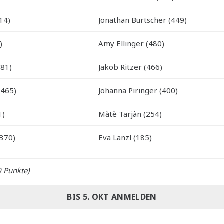
14)
Jonathan Burtscher (449)
)
Amy Ellinger (480)
481)
Jakob Ritzer (466)
(465)
Johanna Piringer (400)
1)
Màtè Tarjàn (254)
(370)
Eva Lanzl (185)
 Punkte)
BIS 5. OKT ANMELDEN