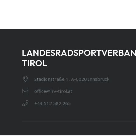
LANDESRADSPORTVERBA
TIROL
Stadionstraße 1, A-6020 Innsbruck
office@lrv-tirol.at
+43 512 582 265