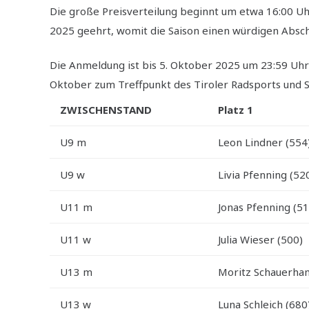
Die große Preisverteilung beginnt um etwa 16:00 Uh
2025 geehrt, womit die Saison einen würdigen Abschl
Die Anmeldung ist bis 5. Oktober 2025 um 23:59 Uhr 
Oktober zum Treffpunkt des Tiroler Radsports und Sc
ZWISCHENSTAND
Platz 1
U9 m
Leon Lindner (554
U9 w
Livia Pfenning (52
U11 m
Jonas Pfenning (51
U11 w
Julia Wieser (500)
U13 m
Moritz Schauerha
U13 w
Luna Schleich (680